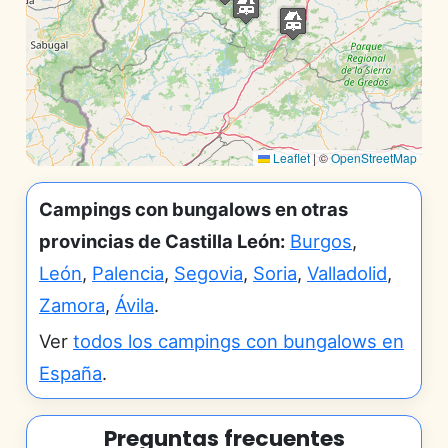
Leaflet
|
©
OpenStreetMap
Campings con bungalows en otras
provincias de Castilla León:
Burgos
,
León
,
Palencia
,
Segovia
,
Soria
,
Valladolid
,
Zamora
,
Ávila
.
Ver
todos los campings con bungalows en
España
.
Preguntas frecuentes