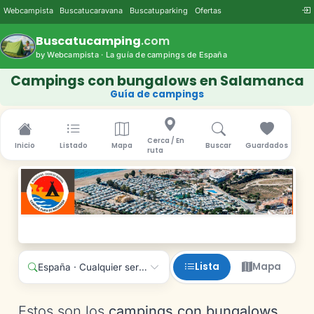
Webcampista
Buscatucaravana
Buscatuparking
Ofertas
Buscatucamping
.com
by Webcampista · La guía de campings de España
Campings con bungalows en Salamanca
Guía de campings
Cerca / En
Inicio
Listado
Mapa
Buscar
Guardados
ruta
Lista
Mapa
España · Cualquier servicio
Estos son los
campings con bungalows