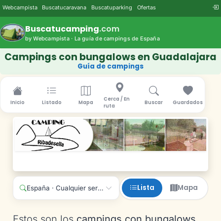
Webcampista
Buscatucaravana
Buscatuparking
Ofertas
Buscatucamping
.com
by Webcampista · La guía de campings de España
Campings con bungalows en Guadalajara
Guía de campings
Cerca / En
Inicio
Listado
Mapa
Buscar
Guardados
ruta
Lista
Mapa
España · Cualquier servicio
Estos son los
campings con bungalows